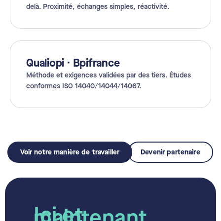
delà. Proximité, échanges simples, réactivité.
Qualiopi · Bpifrance
Méthode et exigences validées par des tiers. Études
conformes ISO 14040/14044/14067.
Voir notre manière de travailler
Devenir partenaire
Ici et
maintenant