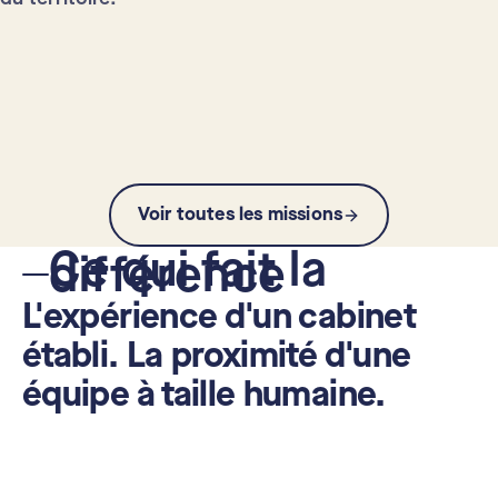
Agence des Transitions de Montpellier
UIMM Occitanie · Trajectoire climat
Mutuelle des Motards
BIO UV · Analyse de Cycle de Vie
COLLECTIVITÉ
INDUSTRIE
ASSURANCE
INDUSTRIE
Voir toutes les missions
Ce qui fait la
différence
L'expérience d'un cabinet
établi. La proximité d'une
équipe à taille humaine.