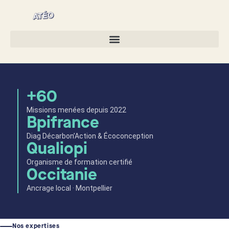
ATÉO — Bureau d'ét
+60
Missions menées depuis 2022
Bpifrance
Diag Décarbon’Action & Écoconception
Qualiopi
Organisme de formation certifié
Occitanie
Ancrage local · Montpellier
Nos expertises