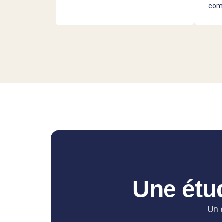
com
Une étud
Un 