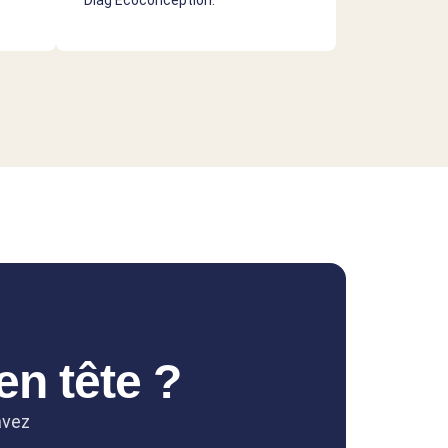
Diag Écoconception.
en tête ?
avez